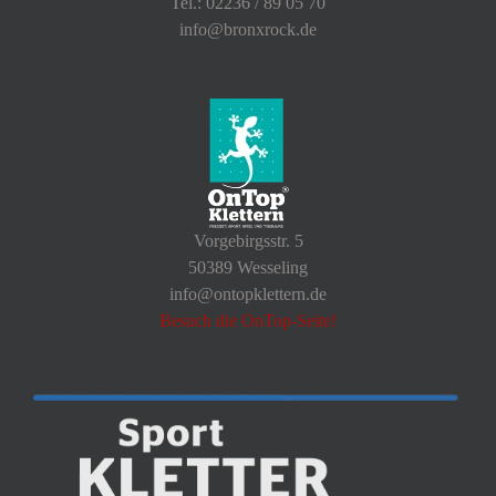
Tel.: 02236 / 89 05 70
info@bronxrock.de
Vorgebirgsstr. 5
50389 Wesseling
info@ontopklettern.de
Besuch die OnTop-Seite!