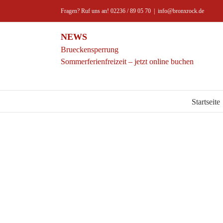
Zum
Fragen? Ruf uns an! 02236 / 89 05 70
|
info@bronxrock.de
Inhalt
springen
NEWS
Brueckensperrung
Sommerferienfreizeit – jetzt online buchen
Startseite