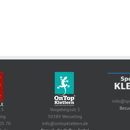
info@spo
Besuc
. 5
Vorgebirgsstr. 5
ing
50389 Wesseling
 05 70
info@ontopklettern.de