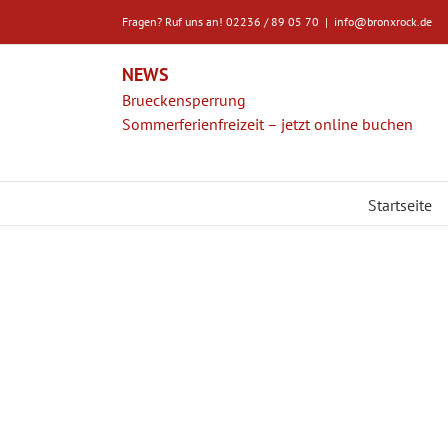
Zum
Fragen? Ruf uns an! 02236 / 89 05 70
|
info@bronxrock.de
Inhalt
springen
NEWS
Brueckensperrung
Sommerferienfreizeit – jetzt online buchen
Startseite