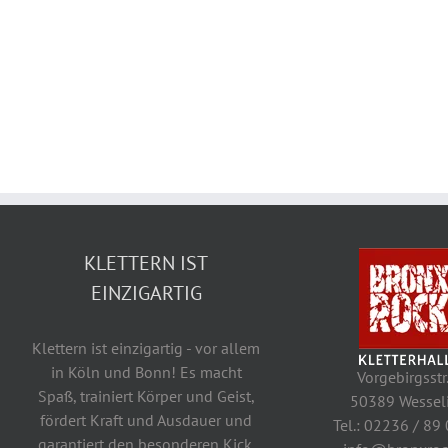
KLETTERN IST
EINZIGARTIG
Klettern ist einzigartig - vor allem
in Köln und Bonn! Es macht
Vorgebirgsstr
Spaß, trainiert Körper und Geist,
50389 Wessel
fördert Kraft und Ausdauer und
Tel.: 02236 / 89
garantiert den besonderen Kick.