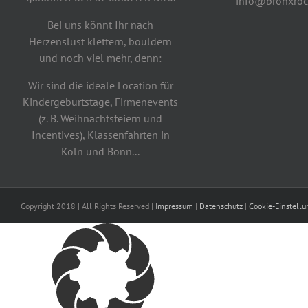
info@bronxroc
Bei uns könnt Ihr nach
Herzenslust klettern, bouldern
und noch viel mehr, denn:
Wir sind die ideale Location für
Kindergeburtstage, Firmenevents
(z. B. Weihnachtsfeiern und
Incentives), Klassenfahrten in
Köln und Bonn...
Copyright 2018 | All Rights Reserved |
Impressum
|
Datenschutz
|
Cookie-Einstell