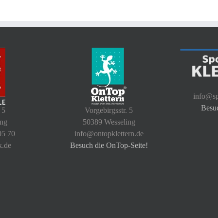
info@sp
Besu
 5
Vorgebirgsstr. 5
ing
50389 Wesseling
05 70
info@ontopklettern.de
k.de
Besuch die OnTop-Seite!