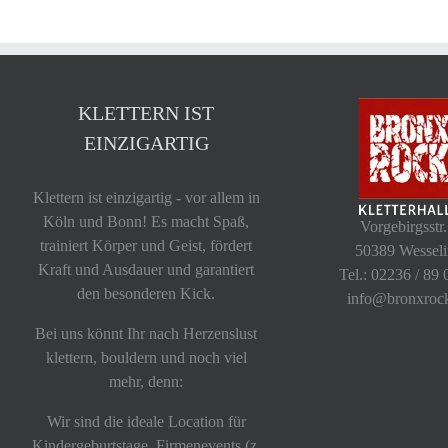
KLETTERN IST
EINZIGARTIG
Klettern ist einzigartig - vor allem in
Köln und Bonn! Es macht Spaß,
Vorgebirgsstr.
trainiert Körper und Geist, fördert
50389 Wessel
Kraft und Ausdauer und garantiert
Tel.: 02236 / 89 
den besonderen Kick.
info@bronxroc
Bei uns könnt Ihr nach Herzenslust
klettern, bouldern und noch viel
mehr, denn:
Wir sind die ideale Location für
Kindergeburtstage, Firmenevents (z.