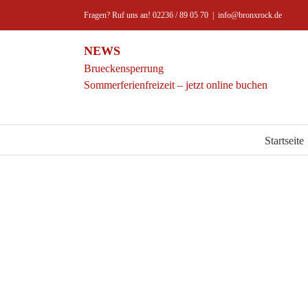
Zum
Fragen? Ruf uns an! 02236 / 89 05 70
|
info@bronxrock.de
Inhalt
springen
NEWS
Brueckensperrung
Sommerferienfreizeit – jetzt online buchen
Startseite