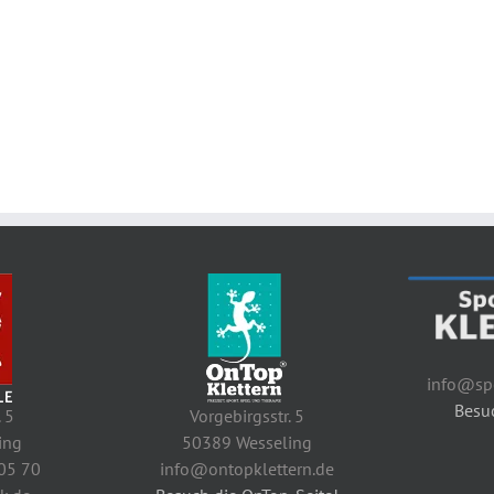
info@spo
Besuc
. 5
Vorgebirgsstr. 5
ing
50389 Wesseling
 05 70
info@ontopklettern.de