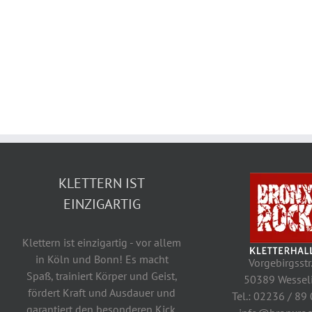
KLETTERN IST
EINZIGARTIG
Klettern ist einzigartig - vor allem
in Köln und Bonn! Es macht
Vorgebirgsstr
Spaß, trainiert Körper und Geist,
50389 Wessel
fördert Kraft und Ausdauer und
Tel.: 02236 / 89
garantiert den besonderen Kick.