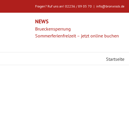
Zum
Fragen? Ruf uns an! 02236 / 89 05 70
|
info@bronxrock.de
Inhalt
springen
NEWS
Brueckensperrung
Sommerferienfreizeit – jetzt online buchen
Startseite