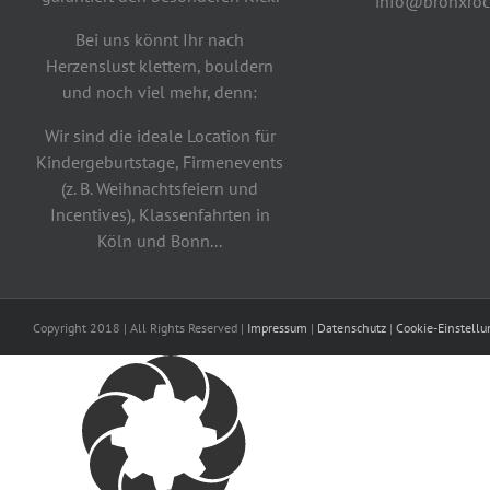
info@bronxroc
Bei uns könnt Ihr nach
Herzenslust klettern, bouldern
und noch viel mehr, denn:
Wir sind die ideale Location für
Kindergeburtstage, Firmenevents
(z. B. Weihnachtsfeiern und
Incentives), Klassenfahrten in
Köln und Bonn...
Copyright 2018 | All Rights Reserved |
Impressum
|
Datenschutz
|
Cookie-Einstell