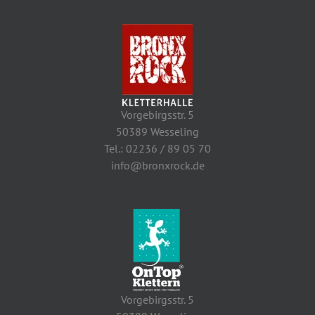
Vorgebirgsstr. 5
50389 Wesseling
Tel.: 02236 / 89 05 70
info@bronxrock.de
Vorgebirgsstr. 5