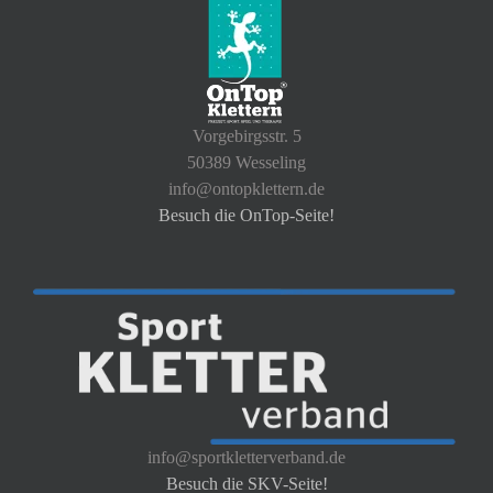
Vorgebirgsstr. 5
50389 Wesseling
info@ontopklettern.de
Besuch die OnTop-Seite!
info@sportkletterverband.de
Besuch die SKV-Seite!