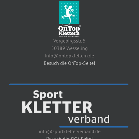
Vorgebirgsstr. 5
50389 Wesseling
info@ontopklettern.de
Besuch die OnTop-Seite!
info@sportkletterverband.de
Besuch die SKV-Seite!