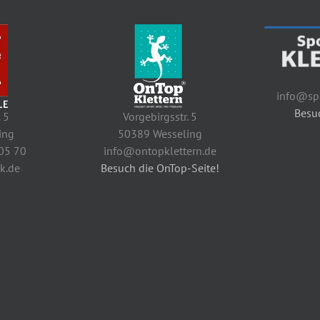
info@spo
Besuc
. 5
Vorgebirgsstr. 5
ing
50389 Wesseling
 05 70
info@ontopklettern.de
k.de
Besuch die OnTop-Seite!