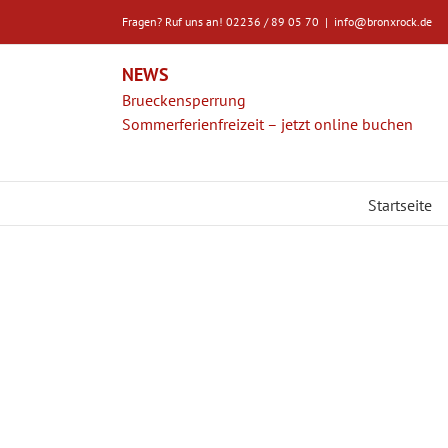
Zum
Fragen? Ruf uns an! 02236 / 89 05 70
|
info@bronxrock.de
Inhalt
springen
NEWS
Brueckensperrung
Sommerferienfreizeit – jetzt online buchen
Startseite