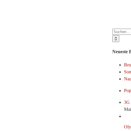
Suche
nach:
Neueste 
Bru
Som
Nac
Pop
3G 
Mai
Oly