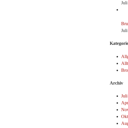
Jul
Bru
Jul
Kategori
All
All
Br
Archiv
Jul
Apr
Nov
Okt
Aug