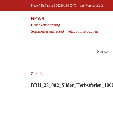
Zum
Fragen? Ruf uns an! 02236 / 89 05 70
|
info@bronxrock.de
Inhalt
springen
NEWS
Brueckensperrung
Sommerferienfreizeit – jetzt online buchen
Startseite
Zurück
BRH_23_002_Slider_Herbstferien_10