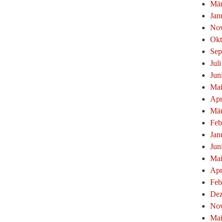
Mär
Jan
Nov
Okt
Sep
Jul
Jun
Mai
Apr
Mär
Feb
Jan
Jun
Mai
Apr
Feb
Dez
Nov
Mai