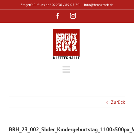
Zum
Fragen? Ruf uns an! 02236 / 89 05 70
|
info@bronxrock.de
Inhalt
Facebook
Instagram
springen
Zurück
BRH_23_002_Slider_Kindergeburtstag_1100x500px_