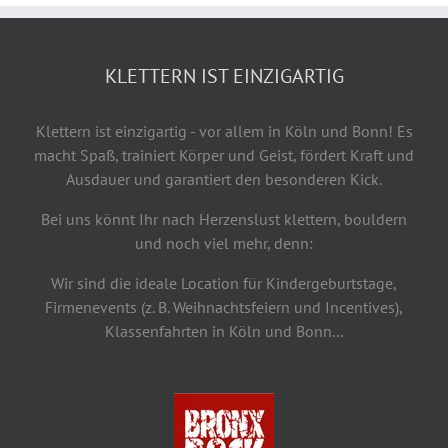
KLETTERN IST EINZIGARTIG
Klettern ist einzigartig - vor allem in Köln und Bonn! Es
macht Spaß, trainiert Körper und Geist, fördert Kraft und
Ausdauer und garantiert den besonderen Kick.
Bei uns könnt Ihr nach Herzenslust klettern, bouldern
und noch viel mehr, denn:
Wir sind die ideale Location für Kindergeburtstage,
Firmenevents (z. B. Weihnachtsfeiern und Incentives),
Klassenfahrten in Köln und Bonn...