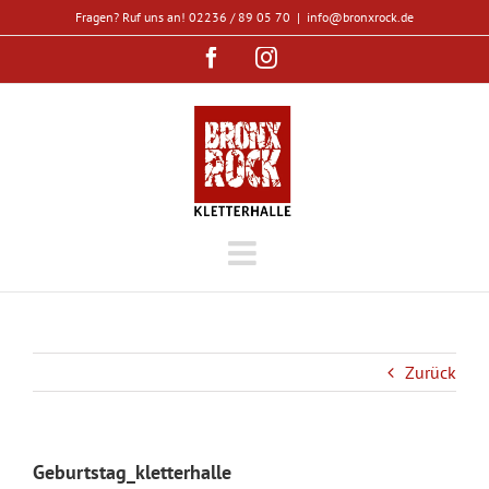
Zum
Fragen? Ruf uns an! 02236 / 89 05 70
|
info@bronxrock.de
Inhalt
Facebook
Instagram
springen
Zurück
Geburtstag_kletterhalle