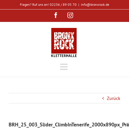
Zum
Fragen? Ruf uns an! 02236 / 89 05 70
|
info@bronxrock.de
Inhalt
Facebook
Instagram
springen
Zurück
BRH_25_003_Slider_ClimbInTenerife_2000x890px_Prä