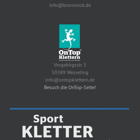
info@bronxrock.de
Vorgebirgsstr. 5
50389 Wesseling
info@ontopklettern.de
Besuch die OnTop-Seite!