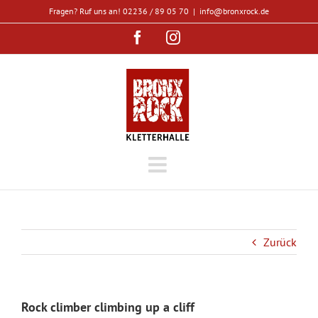
Zum
Fragen? Ruf uns an! 02236 / 89 05 70
|
info@bronxrock.de
Inhalt
Facebook
Instagram
springen
Zurück
Rock climber climbing up a cliff