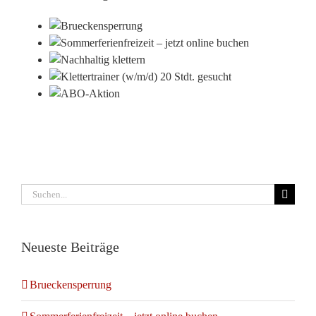
ensperrung
online
haltig
 Stdt.
ttern
ABO-
Aktion
Suche
nach:
Neueste Beiträge
Brueckensperrung