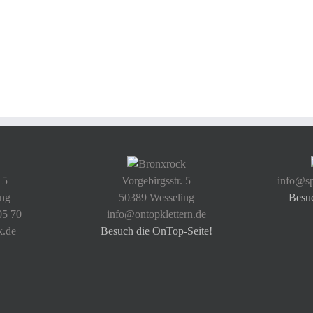
 5
Vorgebirgsstr. 5
info@sp
ing
50389 Wesseling
Besu
05 70
info@ontopklettern.de
k.de
Besuch die OnTop-Seite!