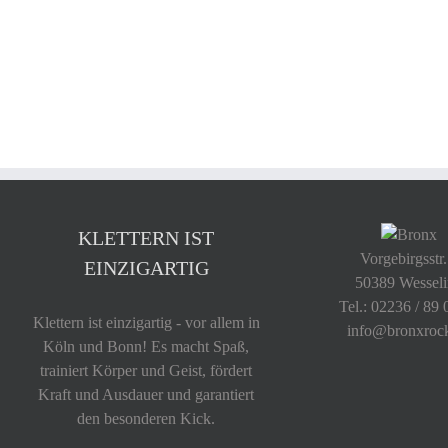
KLETTERN IST
Vorgebirgsstr.
EINZIGARTIG
50389 Wessel
Tel.: 02236 / 89 
Klettern ist einzigartig - vor allem in
info@bronxroc
Köln und Bonn! Es macht Spaß,
trainiert Körper und Geist, fördert
Kraft und Ausdauer und garantiert
den besonderen Kick.