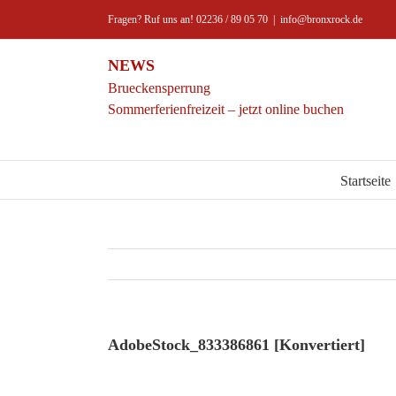
Zum
Fragen? Ruf uns an! 02236 / 89 05 70
|
info@bronxrock.de
Inhalt
springen
NEWS
Brueckensperrung
Sommerferienfreizeit – jetzt online buchen
Startseite
AdobeStock_833386861 [Konvertiert]