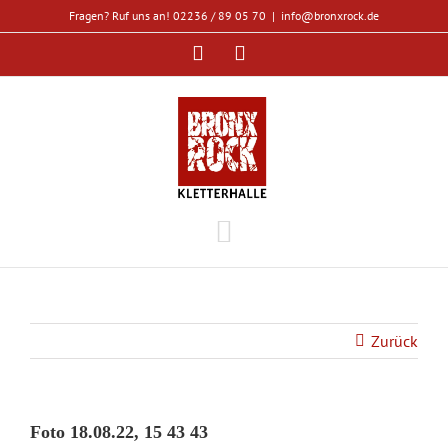
Zum
Fragen? Ruf uns an! 02236 / 89 05 70
|
info@bronxrock.de
Inhalt
Facebook
Instagram
springen
Zurück
Foto 18.08.22, 15 43 43