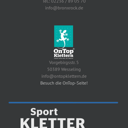
Tel.: 02236 / 89 05 70
info@bronxrock.de
Vorgebirgsstr. 5
50389 Wesseling
info@ontopklettern.de
Besuch die OnTop-Seite!