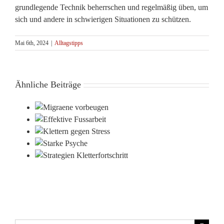
grundlegende Technik beherrschen und regelmäßig üben, um
sich und andere in schwierigen Situationen zu schützen.
Mai 6th, 2024
|
Alltagstipps
Ähnliche Beiträge
aene
eugen
ktive
n gegen
rbeit
ess
Starke
en
Psyche
hritt