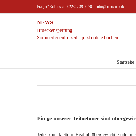
Zum
Fragen? Ruf uns an! 02236 / 89 05 70
|
info@bronxrock.de
Inhalt
springen
NEWS
Brueckensperrung
Sommerferienfreizeit – jetzt online buchen
Startseite
Einige unserer Teilnehmer sind übergewic
Jeder kann klettern. Egal ob übergewichtig oder uns