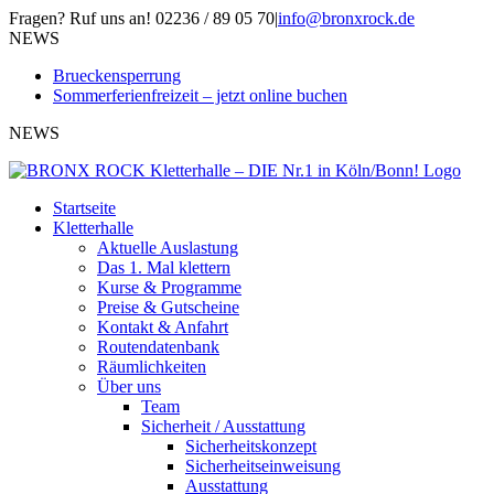
Zum
Fragen? Ruf uns an! 02236 / 89 05 70
|
info@bronxrock.de
Inhalt
Facebook
Instagram
NEWS
springen
Brueckensperrung
Sommerferienfreizeit – jetzt online buchen
NEWS
Startseite
Kletterhalle
Aktuelle Auslastung
Das 1. Mal klettern
Kurse & Programme
Preise & Gutscheine
Kontakt & Anfahrt
Routendatenbank
Räumlichkeiten
Über uns
Team
Sicherheit / Ausstattung
Sicherheitskonzept
Sicherheitseinweisung
Ausstattung