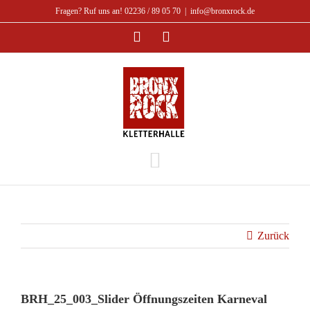
Zum
Fragen? Ruf uns an! 02236 / 89 05 70
|
info@bronxrock.de
Inhalt
Facebook
Instagram
springen
Zurück
BRH_25_003_Slider Öffnungszeiten Karneval